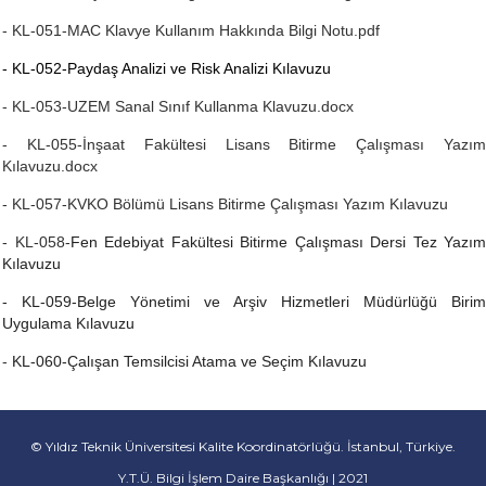
- KL-051-MAC Klavye Kullanım Hakkında Bilgi Notu.pdf
- KL-052-Paydaş Analizi ve Risk Analizi Kılavuzu
- KL-053-UZEM Sanal Sınıf Kullanma Klavuzu.docx
- KL-055-İnşaat Fakültesi Lisans Bitirme Çalışması Yazım
Kılavuzu.docx
- KL-057-KVKO Bölümü Lisans Bitirme Çalışması Yazım Kılavuzu
- KL-058-
Fen Edebiyat Fakültesi Bitirme Çalışması Dersi Tez Yazı
Kılavuzu
- KL-059-
Belge Yönetimi ve Arşiv Hizmetleri Müdürlüğü Biri
Uygulama Kılavuzu
-
KL-060-Çalışan Temsilcisi Atama ve Seçim Kılavuzu
© Yıldız Teknik Üniversitesi Kalite Koordinatörlüğü. İstanbul, Türkiye.
Y.T.Ü. Bilgi İşlem Daire Başkanlığı | 2021