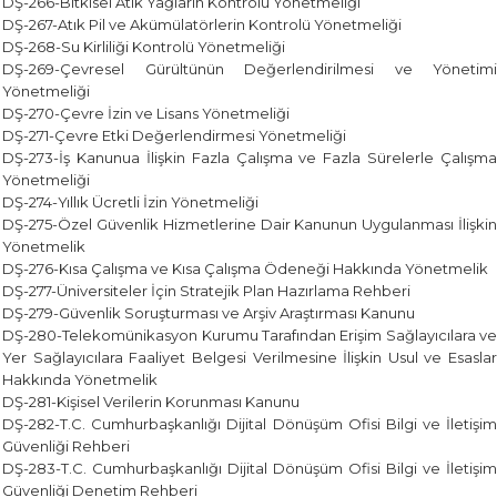
DŞ-266-Bitkisel Atık Yağların Kontrolü Yönetmeliği
DŞ-267-Atık Pil ve Akümülatörlerin Kontrolü Yönetmeliği
DŞ-268-Su Kirliliği Kontrolü Yönetmeliği
DŞ-269-Çevresel Gürültünün Değerlendirilmesi ve Yönetimi
Yönetmeliği
DŞ-270-Çevre İzin ve Lisans Yönetmeliği
DŞ-271-Çevre Etki Değerlendirmesi Yönetmeliği
DŞ-273-İş Kanunua İlişkin Fazla Çalışma ve Fazla Sürelerle Çalışma
Yönetmeliği
DŞ-274-Yıllık Ücretli İzin Yönetmeliği
DŞ-275-Özel Güvenlik Hizmetlerine Dair Kanunun Uygulanması İlişkin
Yönetmelik
DŞ-276-Kısa Çalışma ve Kısa Çalışma Ödeneği Hakkında Yönetmelik
DŞ-277-Üniversiteler İçin Stratejik Plan Hazırlama Rehberi
DŞ-279-Güvenlik Soruşturması ve Arşiv Araştırması Kanunu
DŞ-280-Telekomünikasyon Kurumu Tarafından Erişim Sağlayıcılara ve
Yer Sağlayıcılara Faaliyet Belgesi Verilmesine İlişkin Usul ve Esaslar
Hakkında Yönetmelik
DŞ-281-Kişisel Verilerin Korunması Kanunu
DŞ-282-T.C. Cumhurbaşkanlığı Dijital Dönüşüm Ofisi Bilgi ve İletişim
Güvenliği Rehberi
DŞ-283-T.C. Cumhurbaşkanlığı Dijital Dönüşüm Ofisi Bilgi ve İletişim
Güvenliği Denetim Rehberi