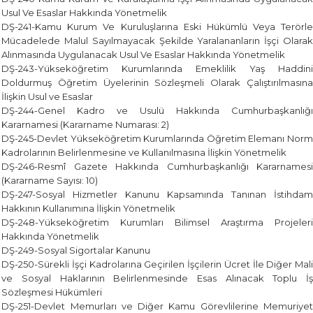
Usul Ve Esaslar Hakkında Yönetmelik
DŞ-241-Kamu Kurum Ve Kuruluşlarına Eski Hükümlü Veya Terörle
Mücadelede Malul Sayılmayacak Şekilde Yaralananların İşçi Olarak
Alınmasında Uygulanacak Usul Ve Esaslar Hakkında Yönetmelik
DŞ-243-Yükseköğretim Kurumlarında Emeklilik Yaş Haddini
Doldurmuş Öğretim Üyelerinin Sözleşmeli Olarak Çalıştırılmasına
İlişkin Usul ve Esaslar
DŞ-244-Genel Kadro ve Usulü Hakkında Cumhurbaşkanlığı
Kararnamesi (Kararname Numarası: 2)
DŞ-245-Devlet Yükseköğretim Kurumlarında Öğretim Elemanı Norm
Kadrolarının Belirlenmesine ve Kullanılmasına İlişkin Yönetmelik
DŞ-246-Resmî Gazete Hakkında Cumhurbaşkanlığı Kararnamesi
(Kararname Sayısı: 10)
DŞ-247-Sosyal Hizmetler Kanunu Kapsamında Tanınan İstihdam
Hakkının Kullanımına İlişkin Yönetmelik
DŞ-248-Yükseköğretim Kurumları Bilimsel Araştırma Projeleri
Hakkında Yönetmelik
DŞ-249-Sosyal Sigortalar Kanunu
DŞ-250-Sürekli İşçi Kadrolarına Geçirilen İşçilerin Ücret İle Diğer Mali
ve Sosyal Haklarının Belirlenmesinde Esas Alınacak Toplu İş
Sözleşmesi Hükümleri
DŞ-251-Devlet Memurları ve Diğer Kamu Görevlilerine Memuriyet