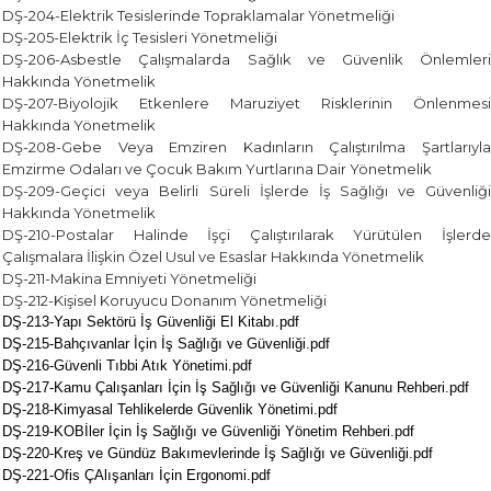
DŞ-204-Elektrik Tesislerinde Topraklamalar Yönetmeliği
DŞ-205-Elektrik İç Tesisleri Yönetmeliği
DŞ-206-Asbestle Çalışmalarda Sağlık ve Güvenlik Önlemleri
Hakkında Yönetmelik
DŞ-207-Biyolojik Etkenlere Maruziyet Risklerinin Önlenmesi
Hakkında Yönetmelik
DŞ-208-Gebe Veya Emziren Kadınların Çalıştırılma Şartlarıyla
Emzirme Odaları ve Çocuk Bakım Yurtlarına Dair Yönetmelik
DŞ-209-Geçici veya Belirli Süreli İşlerde İş Sağlığı ve Güvenliği
Hakkında Yönetmelik
DŞ-210-Postalar Halinde İşçi Çalıştırılarak Yürütülen İşlerde
Çalışmalara İlişkin Özel Usul ve Esaslar Hakkında Yönetmelik
DŞ-211-Makina Emniyeti Yönetmeliği
DŞ-212-Kişisel Koruyucu Donanım Yönetmeliği
DŞ-213-Yapı Sektörü İş Güvenliği El Kitabı.pdf
DŞ-215-Bahçıvanlar İçin İş Sağlığı ve Güvenliği.pdf
DŞ-216-Güvenli Tıbbi Atık Yönetimi.pdf
DŞ-217-Kamu Çalışanları İçin İş Sağlığı ve Güvenliği Kanunu Rehberi.pdf
DŞ-218-Kimyasal Tehlikelerde Güvenlik Yönetimi.pdf
DŞ-219-KOBİler İçin İş Sağlığı ve Güvenliği Yönetim Rehberi.pdf
DŞ-220-Kreş ve Gündüz Bakımevlerinde İş Sağlığı ve Güvenliği.pdf
DŞ-221-Ofis ÇAlışanları İçin Ergonomi.pdf