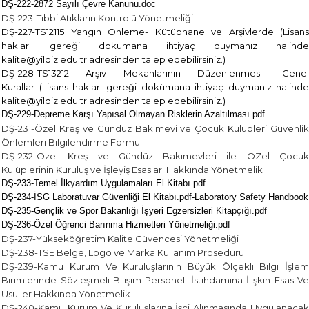
DŞ-222-2872 Sayılı Çevre Kanunu.doc
DŞ-223-Tıbbi Atıkların Kontrolü Yönetmeliği
DŞ-227-TS12115 Yangın Önleme- Kütüphane ve Arşivlerde (Lisans
hakları gereği dokümana ihtiyaç duymanız halinde
kalite@yildiz.edu.tr adresinden talep edebilirsiniz.)
DŞ-228-TS13212 Arşiv Mekanlarının Düzenlenmesi- Genel
Kurallar (Lisans hakları gereği dokümana ihtiyaç duymanız halinde
kalite@yildiz.edu.tr adresinden talep edebilirsiniz.)
DŞ-229-Depreme Karşı Yapısal Olmayan Risklerin Azaltılması.pdf
DŞ-231-Özel Kreş ve Gündüz Bakımevi ve Çocuk Kulüpleri Güvenlik
Önlemleri Bilgilendirme Formu
DŞ-232-Özel Kreş ve Gündüz Bakımevleri ile ÖZel Çocuk
Kulüplerinin Kuruluş ve İşleyiş Esasları Hakkında Yönetmelik
DŞ-233-Temel İlkyardım Uygulamaları El Kitabı.pdf
DŞ-234-İSG Laboratuvar Güvenliği El Kitabı.pdf-Laboratory Safety Handbook
DŞ-235-Gençlik ve Spor Bakanlığı İşyeri Egzersizleri Kitapçığı.pdf
DŞ-236-Özel Öğrenci Barınma Hizmetleri Yönetmeliği.pdf
DŞ-237-Yükseköğretim Kalite Güvencesi Yönetmeliği
DŞ-238-TSE Belge, Logo ve Marka Kullanım Prosedürü
DŞ-239-Kamu Kurum Ve Kuruluşlarının Büyük Ölçekli Bilgi İşlem
Birimlerinde Sözleşmeli Bilişim Personeli İstihdamına İlişkin Esas Ve
Usuller Hakkında Yönetmelik
DŞ-240-Kamu Kurum Ve Kuruluşlarına İşçi Alınmasında Uygulanacak