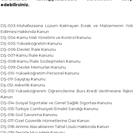
edebilirsiniz.
DŞ-003-Muhafazasına Lüzum Kalmayan Evrak ve Malzemenin Yok
Edilmesi Hakkında Kanun
DŞ-004-Kamu Mali Yönetimi ve Kontrol Kanunu
DŞ-005-Yükseköğretim Kanunu
DŞ-006-Devlet İhale Kanunu
DŞ-007-Kamu İhale Kanunu
DŞ-008-Kamu İhale Sözleşmeleri Kanunu
DŞ-009-Devlet Memurları Kanunu
DŞ-010-Yükseköğretim Personel Kanunu
DŞ-011-Sayıştay Kanunu
Dş-012-Askerlik Kanunu
DŞ-013-Yükseköğrenim Öğrencilerine Burs Kredi Verilmesine İlişkin
Kanun
DŞ-014-Sosyal Sigortalar ve Genel Sağlık Sigortası Kanunu
DŞ-015-Türkiye Cumhuriyeti Emekli Sandığı Kanunu
DŞ-016-Sivil Savunma Kanunu
DŞ-017-Özel Güvenlik Hizmetlerine Dair Kanun
DŞ-018-Amme Alacaklarının Tahsil Usulü Hakkında Kanun
DŞ-019-Terörle Mücadele Kanunu