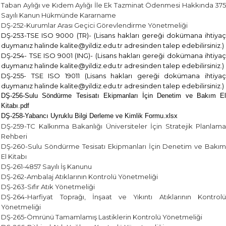
Taban Aylığı ve Kıdem Aylığı İle Ek Tazminat Ödenmesi Hakkında 375
Sayılı Kanun Hükmünde Kararname
DŞ-252-Kurumlar Arası Geçici Görevlendirme Yönetmeliği
DŞ-253-TSE ISO 9000 (TR)- (Lisans hakları gereği dokümana ihtiyaç
duymanız halinde kalite@yildiz.edu.tr adresinden talep edebilirsiniz.)
DŞ-254- TSE ISO 9001 (ING)- (Lisans hakları gereği dokümana ihtiyaç
duymanız halinde kalite@yildiz.edu.tr adresinden talep edebilirsiniz.)
DŞ-255- TSE ISO 19011 (Lisans hakları gereği dokümana ihtiyaç
duymanız halinde kalite@yildiz.edu.tr adresinden talep edebilirsiniz.)
DŞ-256-Sulu Söndürme Tesisatı Ekipmanları İçin Denetim ve Bakım El
Kitabı.pdf
DŞ-258-Yabancı Uyruklu Bilgi Derleme ve Kimlik Formu.xlsx
DŞ-259-TC Kalkınma Bakanlığı Üniversiteler İçin Stratejik Planlama
Rehberi
DŞ-260-Sulu Söndürme Tesisatı Ekipmanları İçin Denetim ve Bakım
El Kitabı
DŞ-261-4857 Sayılı İş Kanunu
DŞ-262-Ambalaj Atıklarının Kontrolü Yönetmeliği
DŞ-263-Sıfır Atık Yönetmeliği
DŞ-264-Harfiyat Toprağı, İnşaat ve Yıkıntı Atıklarının Kontrolü
Yönetmeliği
DŞ-265-Ömrünü Tamamlamış Lastiklerin Kontrolü Yönetmeliği