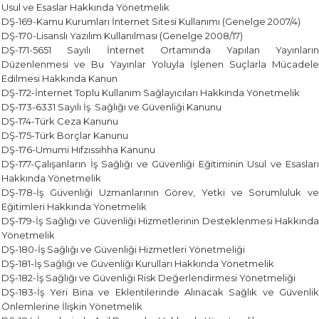
Usul ve Esaslar Hakkında Yönetmelik
DŞ-169-Kamu Kurumları İnternet Sitesi Kullanımı (Genelge 2007/4)
DŞ-170-Lisanslı Yazılım Kullanılması (Genelge 2008/17)
DŞ-171-5651 Sayılı İnternet Ortamında Yapılan Yayınların
Düzenlenmesi ve Bu Yayınlar Yoluyla İşlenen Suçlarla Mücadele
Edilmesi Hakkında Kanun
DŞ-172-İnternet Toplu Kullanım Sağlayıcıları Hakkında Yönetmelik
DŞ-173-6331 Sayılı İş Sağlığı ve Güvenliği Kanunu
DŞ-174-Türk Ceza Kanunu
DŞ-175-Türk Borçlar Kanunu
DŞ-176-Umumi Hıfzıssıhha Kanunu
DŞ-177-Çalışanların İş Sağlığı ve Güvenliği Eğitiminin Usul ve Esasları
Hakkında Yönetmelik
DŞ-178-İş Güvenliği Uzmanlarının Görev, Yetki ve Sorumluluk ve
Eğitimleri Hakkında Yönetmelik
DŞ-179-İş Sağlığı ve Güvenliği Hizmetlerinin Desteklenmesi Hakkında
Yönetmelik
DŞ-180-İş Sağlığı ve Güvenliği Hizmetleri Yönetmeliği
DŞ-181-İş Sağlığı ve Güvenliği Kurulları Hakkında Yönetmelik
DŞ-182-İş Sağlığı ve Güvenliği Risk Değerlendirmesi Yönetmeliği
DŞ-183-İş Yeri Bina ve Eklentilerinde Alınacak Sağlık ve Güvenlik
Önlemlerine İlişkin Yönetmelik