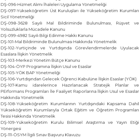
DŞ-096-Hizmet Alımı İhaleleri Uygulama Yönetmeliği
DŞ-097-Yükseköğretim Üst Kuruluşları ile Yükseköğretim Kurumları
Sicil Yönetmeliği
DŞ-098-3628 Sayılı Mal Bildiriminde Bulunulması, Rüşvet ve
Yolsuzluklarla Mücadele Kanunu
DŞ-099-4982 Sayılı Bilgi Edinme Hakkı Kanunu
DŞ-101-Mal Bildiriminde Bulunulması Hakkında Yönetmelik
DŞ-102-Yurtiçinde ve Yurtdışında Görevlendirmelerde Uyulacak
Esaslara İlişkin Yönetmelik
DŞ-103-Merkezi Yönetim Bütçe Kanunu
DŞ-104-ÖYP Programına İlişkin Usul ve Esaslar
DŞ-105-YÖK BAP Yönetmeliği
DŞ-106-Yurtdışından Gelecek Öğrenci Kabulüne İlişkin Esaslar (YÖK)
DŞ-107-Kamu idarelerince Hazırlanacak Stratejik Planlar ve
PErformans Programları İle Faaliyet Raporlarına İlişkin Usul ve Esaslar
Hakkında Yönetmelik
DŞ-108-Yükseköğretim Kurumlarının Yurtdışındaki Kapsama Dahil
Yükseköğretim Kurumlarıyla Ortak Eğitim ve Öğretim Programları
Tesisi Hakkında Yönetmelik
DŞ-109-Yükseköğretim Kurulu Bilimsel Araştırma ve Yayın Etiği
Yönergesi
DŞ-111-ÖSYM İlgili Sınav Başvuru Klavuzu