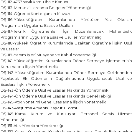
DŞ-112-4737 sayılı Kamu İhale Kanunu
DŞ-113-Merkezi Harcama Belgeleri Yönetmeliği
DŞ-114-Öğrenci Kontenjanları Klavuzu
DŞ-116-Yükseköğretim Kurumlarında Yürütülen Yaz Okulları
Programları Uygulama Esas ve Usulleri
DŞ-117-Teknik Öğretmenler İçin Düzenlenecek Mühendislik
Programlarının Uygulama Esas ve Usulleri Yönetmeliği
DŞ-118-Yüksek Öğretim Kurumlarında Uzaktan Öğretime İlişkin Usul
ve Esaslar
DŞ-119-Yapım İşleri Muayene ve Kabul Yönetmeliği
DŞ-141-Yükseköğretim Kurumlarında Döner Sermaye İşletmelerinin
Kurulmasına İlişkin Yönetmelik
DŞ-142-Yükseköğretim Kurumlarında Döner Sermaye Gelirlerinden
Yapılacak Ek Ödemenin Dağıtılmasında Uygulanacak Usul ve
Esaslara İlişkin Yönetmelik
DŞ-143-Ön Ödeme Usul ve Esasları Hakkında Yönetmelik
DŞ-144-Ön Ödeme Usul ve Esasları Hakkında Genel Tebliği
DŞ-145-Atık Yönetimi Genel Esaslarına İlişkin Yönetmelik
DŞ-147-Araştırma Altyapısı Başvuru Formu
DŞ-149-Kamu Kurum ve Kuruluşları Personel Servis Hizmet
Yönetmeliği
DŞ-151-Atık Yönetimi Yönetmeliği
DŞ-152-Kamu Kurum ve Kuruluşlarınca Açılacak Çocuk Bakımevleri