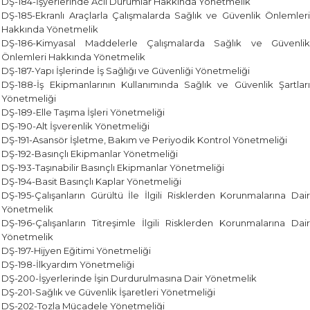
DŞ-184-İşyerlerinde Acil Durumlar Hakkında Yönetmelik
DŞ-185-Ekranlı Araçlarla Çalışmalarda Sağlık ve Güvenlik Önlemleri
Hakkında Yönetmelik
DŞ-186-Kimyasal Maddelerle Çalışmalarda Sağlık ve Güvenlik
Önlemleri Hakkında Yönetmelik
DŞ-187-Yapı İşlerinde İş Sağlığı ve Güvenliği Yönetmeliği
DŞ-188-İş Ekipmanlarının Kullanımında Sağlık ve Güvenlik Şartları
Yönetmeliği
DŞ-189-Elle Taşıma İşleri Yönetmeliği
DŞ-190-Alt İşverenlik Yönetmeliği
DŞ-191-Asansör İşletme, Bakım ve Periyodik Kontrol Yönetmeliği
DŞ-192-Basınçlı Ekipmanlar Yönetmeliği
DŞ-193-Taşınabilir Basınçlı Ekipmanlar Yönetmeliği
DŞ-194-Basit Basınçlı Kaplar Yönetmeliği
DŞ-195-Çalışanların Gürültü İle İlgili Risklerden Korunmalarına Dair
Yönetmelik
DŞ-196-Çalışanların Titreşimle İlgili Risklerden Korunmalarına Dair
Yönetmelik
DŞ-197-Hijyen Eğitimi Yönetmeliği
DŞ-198-İlkyardım Yönetmeliği
DŞ-200-İşyerlerinde İşin Durdurulmasına Dair Yönetmelik
DŞ-201-Sağlık ve Güvenlik İşaretleri Yönetmeliği
DŞ-202-Tozla Mücadele Yönetmeliği