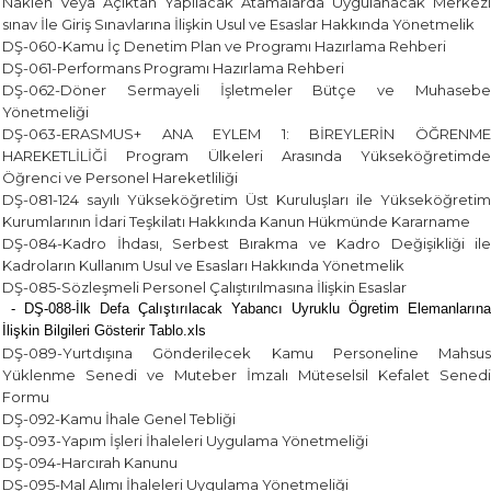
Naklen Veya Açıktan Yapılacak Atamalarda Uygulanacak Merkezi
sınav İle Giriş Sınavlarına İlişkin Usul ve Esaslar Hakkında Yönetmelik
DŞ-060-Kamu İç Denetim Plan ve Programı Hazırlama Rehberi
DŞ-061-Performans Programı Hazırlama Rehberi
DŞ-062-Döner Sermayeli İşletmeler Bütçe ve Muhasebe
Yönetmeliği
DŞ-063-ERASMUS+ ANA EYLEM 1: BİREYLERİN ÖĞRENME
HAREKETLİLİĞİ Program Ülkeleri Arasında Yükseköğretimde
Öğrenci ve Personel Hareketliliği
DŞ-081-124 sayılı Yükseköğretim Üst Kuruluşları ile Yükseköğretim
Kurumlarının İdari Teşkilatı Hakkında Kanun Hükmünde Kararname
DŞ-084-Kadro İhdası, Serbest Bırakma ve Kadro Değişikliği ile
Kadroların Kullanım Usul ve Esasları Hakkında Yönetmelik
DŞ-085-Sözleşmeli Personel Çalıştırılmasına İlişkin Esaslar
- DŞ-088-İlk Defa Çalıştırılacak Yabancı Uyruklu Ögretim Elemanlarına
İlişkin Bilgileri Gösterir Tablo.xls
DŞ-089-Yurtdışına Gönderilecek Kamu Personeline Mahsus
Yüklenme Senedi ve Muteber İmzalı Müteselsil Kefalet Senedi
Formu
DŞ-092-Kamu İhale Genel Tebliği
DŞ-093-Yapım İşleri İhaleleri Uygulama Yönetmeliği
DŞ-094-Harcırah Kanunu
DŞ-095-Mal Alımı İhaleleri Uygulama Yönetmeliği