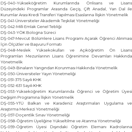
DŞ-040-Yükseköğretim Kurumlarında Önlisans ve Lisans
Düzeyindeki Programlar Arasında Geçiş, Çift Anadal, Yan Dal ile
Kurumlar Arası Kredi Transferi Yapılması Esaslarına İlişkin Yönetmelik
DŞ-041-Üniversiteler Akademik Teşkilat Yönetmeliği
DŞ-042-Milli Emlak Genel Tebliği
DŞ-043-YÖK Bologna Süreci
DŞ-047-Mevcut Bölümlere Lisans Programı Açarak Öğrenci Alınması
İçin Ölçütler ve Başvuru Formatı
DŞ-048-Meslek Yüksekokulları ve Açıköğretim Ön Lisans
Programları Mezunlarının Lisans Öğrenimine Devamları Hakkında
Yönetmelik
DŞ-049-Binaların Yangından Korunması Hakkında Yönetmelik
DŞ-050-Üniversiteler Yayın Yönetmeliği
DŞ-051-375 Sayılı KHK
DŞ-052-631 Sayılı KHK
DŞ-053-Yükseköğretim Kurumlarında Öğrenci ve Öğretim Üyesi
Değişim Programına İlişkin Yönetmelik
DŞ-055-YTÜ Balkan ve Karadeniz Araştırmaları Uygulama ve
Araştırma Merkezi Yönetmeliği
DŞ-057-Doçentlik Sınav Yönetmeliği
DŞ-058-Öğretim Üyeliğine Yükseltilme ve Atanma Yönetmeliği
DŞ-059-Öğretim Üyesi Dışındaki Öğretim Elemanı Kadrolarına