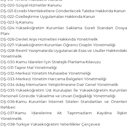
DŞ-020-Sosyal Hizmetler Kanunu
DŞ-021-Ecnebi Memleketlere Gönderilecek Talebe Hakkında Kanun
DŞ-022-Özelleştirme Uygulamaları Hakkında Kanun
DŞ-023-İş Kanunu
DŞ-024-Yükseköğretim Kurumları Saklama Süreli Standart Dosya
Planı
DŞ-026-Devlet Arşiv Hizmetleri Hakkında Yönetmelik
DŞ-027-Yükseköğretim Kurumları Öğrenci Disiplin Yönetmeliği
DŞ-028-Resmî Yazışmalarda Uygulanacak Esas ve Usuller Hakkındaki
Yönetmelik
DŞ-030-Kamu İdareleri İçin Stratejik Planlama Kılavuzu
DŞ-031-Taşınır Mal Yönetmeliği
DŞ-032-Merkezi Yönetim Muhasebe Yönetmeliği
DŞ-033-Merkezi Yönetim Harcama Belgeleri Yönetmeliği
DŞ-034-Aday Memurların Yetiştirilmesine Dair Genel Yönetmelik
DŞ-035-Yükseköğretim Üst Kuruluşları İle Yükseköğretim Kurumları
Personeli Görevde Yükselme ve Unvan Değişikliği Yönetmeliği
DŞ-036-Kamu Kurumları İnternet Siteleri Standartları ve Önerileri
Rehberi
DŞ-037-Kamu İdarelerine Ait Taşınmazların Kaydına İlişkin
Yönetmelik
DŞ-038-Türkiye Yükseköğretim Yeterlilikler Çerçevesi