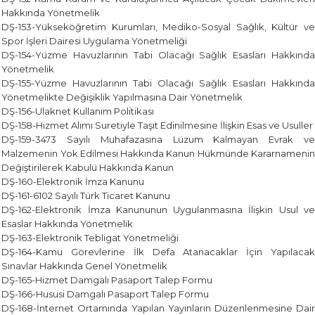
Hakkında Yönetmelik
DŞ-153-Yükseköğretim Kurumları, Mediko-Sosyal Sağlık, Kültür ve
Spor İşleri Dairesi Uygulama Yönetmeliği
DŞ-154-Yüzme Havuzlarının Tabi Olacağı Sağlık Esasları Hakkında
Yönetmelik
DŞ-155-Yüzme Havuzlarının Tabi Olacağı Sağlık Esasları Hakkında
Yönetmelikte Değişiklik Yapılmasına Dair Yönetmelik
DŞ-156-Ulaknet Kullanım Politikası
DŞ-158-Hizmet Alımı Suretiyle Taşıt Edinilmesine İlişkin Esas ve Usuller
DŞ-159-3473 Sayılı Muhafazasına Lüzum Kalmayan Evrak ve
Malzemenin Yok Edilmesi Hakkında Kanun Hükmünde Kararnamenin
Değiştirilerek Kabulü Hakkında Kanun
DŞ-160-Elektronik İmza Kanunu
DŞ-161-6102 Sayılı Türk Ticaret Kanunu
DŞ-162-Elektronik İmza Kanununun Uygulanmasına İlişkin Usul ve
Esaslar Hakkında Yönetmelik
DŞ-163-Elektronik Tebligat Yönetmeliği
DŞ-164-Kamu Görevlerine İlk Defa Atanacaklar İçin Yapılacak
Sınavlar Hakkında Genel Yönetmelik
DŞ-165-Hizmet Damgalı Pasaport Talep Formu
DŞ-166-Hususi Damgalı Pasaport Talep Formu
DŞ-168-İnternet Ortamında Yapılan Yayınların Düzenlenmesine Dair